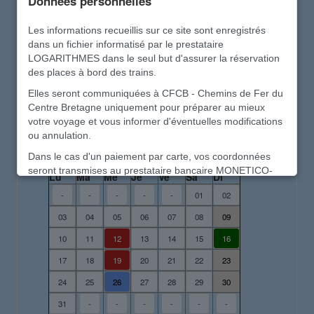
Données personnelles
Besoin d'aide pour la réservation ?
Les informations recueillis sur ce site sont enregistrés
dans un fichier informatisé par le prestataire
Recommencer à zéro
LOGARITHMES dans le seul but d'assurer la réservation
des places à bord des trains.
Elles seront communiquées à CFCB - Chemins de Fer du
Calendrier des circulations
Centre Bretagne uniquement pour préparer au mieux
votre voyage et vous informer d'éventuelles modifications
ou annulation.
août 2026
Dans le cas d'un paiement par carte, vos coordonnées
seront transmises au prestataire bancaire MONETICO-
Lu
Ma
Me
Je
Ve
Sa
Di
PAIEMENT conformément à la directive sur les paiement -
-
-
-
-
-
01
02
DSP2
03
04
05
06
07
08
09
Vos données personnelles sont précieuses.
10
11
12
13
14
15
16
Elles seront détruites en fin d'année et ne seront en
aucun cas transmises à d'autres structures, ni utilisé à un
17
18
19
20
21
22
23
autre usage
24
25
26
27
28
29
30
Ce site de réservation est sécurisé et ne comporte aucun
31
-
-
-
-
-
-
traqueur et aucun cookie destiné à des usages