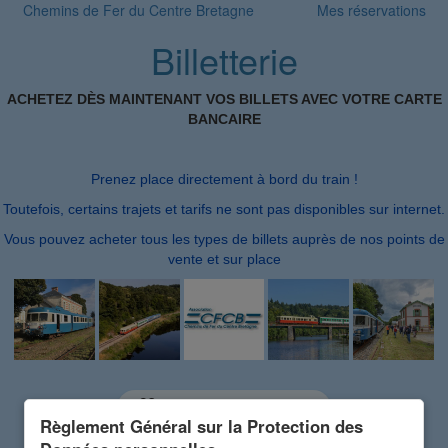
Chemins de Fer du Centre Bretagne
Mes réservations
Billetterie
ACHETEZ DÈS MAINTENANT VOS BILLETS AVEC VOTRE CARTE
BANCAIRE
Prenez place directement à bord du train !
Toutefois, certains trajets et tarifs ne sont pas disponibles sur internet.
Vous pouvez acheter tous les types de billets auprès de nos points de
vente et sur place
Utiliser un code cadeau
Règlement Général sur la Protection des